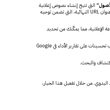
أصول
“
التي تتيح إنشاء نصوص إعلانية
تلقائيًا – مثل العناوين والوصف – بناءً على صفحة الهبوط والكلمات المفتاحية. إلى جانب ميزة توسيع عنوان URL النهائية، التي تضمن توجيه
جموعة الإعلانية، مما يمكّنك من تحديد
كما أضافت Google معلمات URL جديدة لتوفير رؤية أوضح حول كلمات البحث المستخدمة، إلى جانب تحسينات على تقارير الأداء في Google
اكتشاف والبحث.
جهد اليدوي. من خلال تفعيل هذا الخيار،