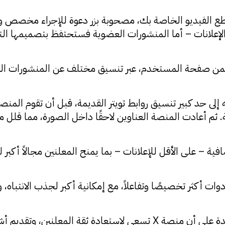
اطع الفيديو الخاصة بك، مصحوبة بزر دعوة للإجراء مخصص 
إعلانات – أما المنشورات العضوية فستحتفظ بتصميمها الت
ًا ضمن صفحة المستخدم، عبر تنسيق مختلف عن المنشورات ال
ثم أعادت المنصة العناوين لاحقًا داخل الصورة، مما قلل 
افية – على الأقل للإعلانات – بما يمنح المعلنين مجالاً أكب
وات أكثر تخصيصًا وتفاعلاً، مع إمكانية أكبر لجذب الانتبا
وفي النهاية، تُعد هذه التعديلات إشارة جديدة على أن منصة X تسعى لاس