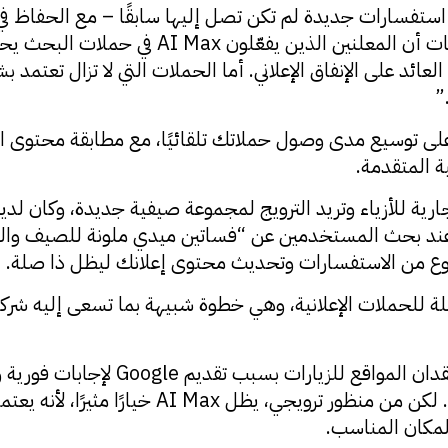
استفسارات جديدة لم تكن تصل إليها سابقًا – مع الحفاظ ف
لعائد على الإنفاق الإعلاني. أما الحملات التي لا تزال تعتم
حت قادرة الآن على توسيع مدى وصول حملاتك تلقائيًا، مع مطابقة محت
ة المتقدمة.
ارية للأزياء وتريد الترويج لمجموعة صيفية جديدة، وكان ل
ومع ذلك، يظل هنالك قلق مشروع حول فقدا
يُضعف الحاجة لزيارة مواقع الويب الفعلية. لكن م
لمكان المناسب.