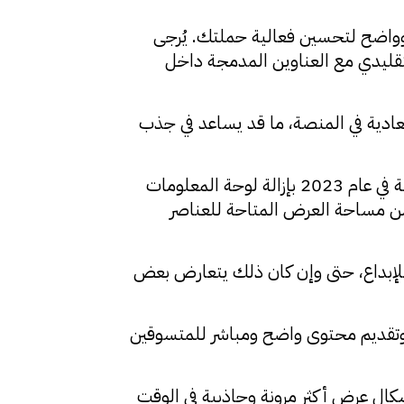
وواضح لتحسين فعالية حملتك. يُرجى
قليدي مع العناوين المدمجة داخل
عادية في المنصة، ما قد يساعد في جذب
لكن اللافت أن هذا الشكل “الجديد” يشبه إلى حد كبير تنسيق روابط تويتر القديمة، قبل أن تقوم المنصة في عام 2023 بإزالة لوحة المعلومات
من مساحة العرض المتاحة للعناصر
ر للإبداع، حتى وإن كان ذلك يتعارض بعض
ه، وتقديم محتوى واضح ومباشر للمتسوقين
تعادة ثقة المعلنين، وتقديم أشكال عرض أكثر مرونة وجاذبية في الوقت