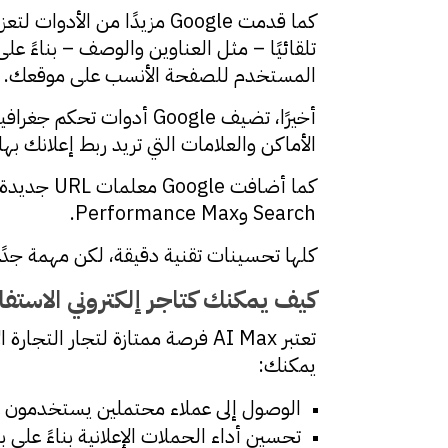
كما قدمت Google مزيدًا من الأدوات لتعزيز تخصيص الإعلانات داخل AI Max، مثل لوحة
المستخدم للصفحة الأنسب على موقعك.
أخيرًا، تضيف Google أد
الأماكن والعلامات التي تريد ربط إعلانك بها 
Search وPerformance Max.
كلها تحسينات تقنية دقيقة، لكن مهمة جدً
كيف يمكنك كتاجر إلكتروني الاستفا
تعتبر AI Max فرصة ممتازة لتجا
يمكنك:
الوصول إلى عملاء محتملين يستخدمون ع
تحسين أداء الحملات الإعلانية بناءً على بيانا