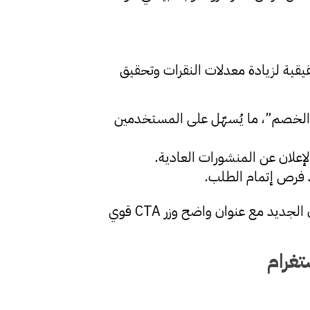
، يُمثل هذا التحديث فرصة حقيقية لزيادة معدلات النقرات وتحقيق
الخصم”، ما يُسهّل على المستخدمين
علان عن المنشورات العادية.
د فرص إتمام الطلب.
إذا كنت تبحث عن طريقة لجذب الانتباه وسط زخم المحتوى على منصة X، فإن استخدام تنسيق الإعلان الجديد مع عنوان واضح وزر CTA قوي
تغرام