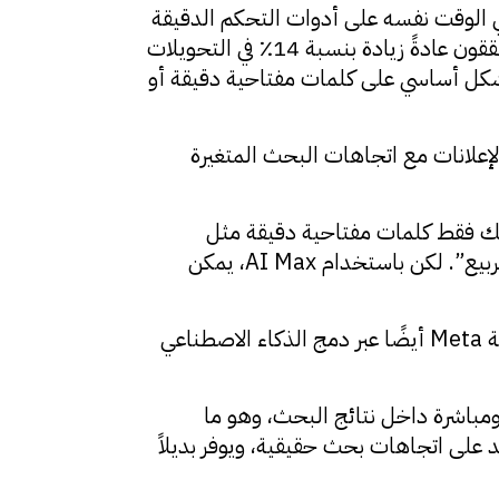
ي الوقت نفسه على أدوات التحكم الدقيقة
والتقارير الشفافة التي تحتاجها. تُظهر البيانات أن المعلنين الذين يفعّلون AI Max في حملات البحث يحققون عادةً زيادة بنسبة 14٪ في التحويلات
د بشكل أساسي على كلمات مفتاحية دقيقة أو
وى الإعلانات مع اتجاهات البحث المتغيرة
ديك فقط كلمات مفتاحية دقيقة مثل
“فستان ميدي أحمر”، فلن تظهر إعلاناتك عند بحث المستخدمين عن “فساتين ميدي ملونة للصيف والربيع”. لكن باستخدام AI Max، يمكن
تُعد هذه الآلية تطورًا كبيرًا نحو الأتمتة الكاملة للحملات الإعلانية، وهي خطوة شبيهة بما تسعى إليه شركة Meta أيضًا عبر دمج الذكاء الاصطناعي
ن المواقع للزيارات بسبب تقديم Google لإجابات فورية ومباشرة داخل نتائج البحث، وهو ما
ن منظور ترويجي، يظل AI Max خيارًا مثيرًا، لأنه يعتمد على اتجاهات بحث حقيقية، ويوفر بديلاً