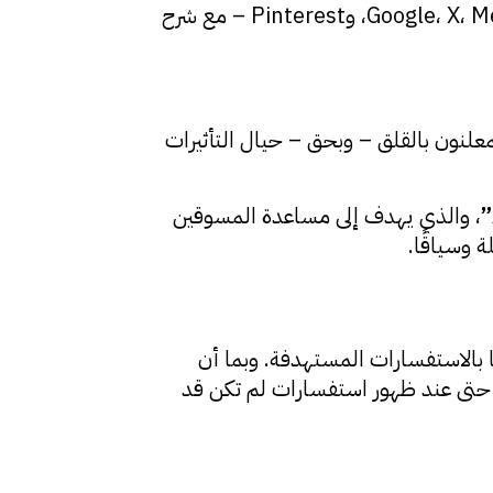
في هذا الموجز الإخباري، نستعرض أبرز التحديثات والإعلانات من خمس منصات رئيسية – Google، X، Meta، TikTok، وPinterest – مع شرح
علنون بالقلق – وبحق – حيال التأثيرات
، والذي يهدف إلى مساعدة المسوقين
 وسياقًا.
ا بالاستفسارات المستهدفة. وبما أن
حتى عند ظهور استفسارات لم تكن قد