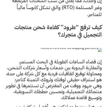
إن وجدت، مما يقلل من نسب الشحنات المرتجعة
وغير المستلمة (RTO) والتي تشكل كابوساً مالياً
للمتاجر.
كيف ترفع “طرود” كفاءة شحن منتجات
التجميل في متجرك؟
إن قضاء الساعات الطويلة في البحث المستمر،
والمقارنة اليدوية بين خدمات وأسعار شركات الشحن،
ومحاولة توقيع اتفاقيات فردية مع كل شركة على حدة،
هو استنزاف حقيقي لوقتك وثروتك الثمينة كتاجر؛
وهي جهود ووقت من المفترض أن تستثمرها في تطوير
منتجاتك التجميلية، وتحسين خططك التسويقية،
وتوسيع قاعدة عملائك.
من هنا برزت طرود لتكون هي أفضل شركة شحن