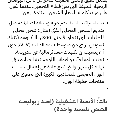
الربحية الضيقة التي تميز قطاع التجميل. عندما تكون
على دراية كاملة بأسعار الشحن، ستتمكن من:
بناء استراتيجيات تسعير مرنة وجذابة لعملائك، مثل
تقديم الشحن المجاني الذكي (مثال: شحن مجاني
للطلبات التي تتجاوز قيمتها 300 ريال)، وهو تكنيك
تسويقي يرفع من متوسط قيمة الطلب (AOV) دون
أن يتسبب في تكبيدك خسائر مالية غير مدروسة.
تجنب المفاجآت والفواتير اللوجستية الصادمة في
نهاية كل شهر، والتي تنتج عادة عن إهمال حساب
الوزن الحجمي للصناديق الكبيرة التي تحتوي على
منتجات خفيفة الوزن.
ثالثاً: الأتمتة التشغيلية (إصدار بوليصة
الشحن بلمسة واحدة)