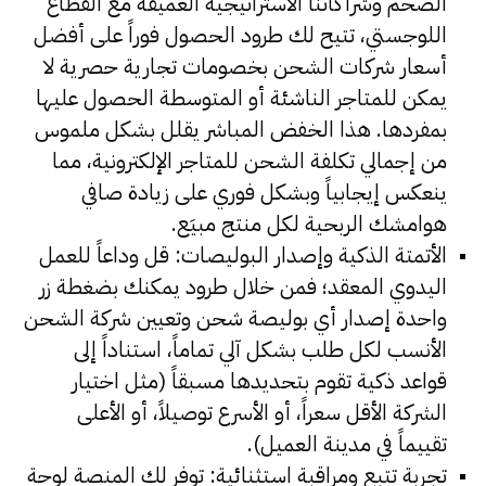
الضخم وشراكاتنا الاستراتيجية العميقة مع القطاع
اللوجستي، تتيح لك طرود الحصول فوراً على أفضل
أسعار شركات الشحن بخصومات تجارية حصرية لا
يمكن للمتاجر الناشئة أو المتوسطة الحصول عليها
بمفردها. هذا الخفض المباشر يقلل بشكل ملموس
من إجمالي تكلفة الشحن للمتاجر الإلكترونية، مما
ينعكس إيجابياً وبشكل فوري على زيادة صافي
هوامشك الربحية لكل منتج مبيَع.
الأتمتة الذكية وإصدار البوليصات: قل وداعاً للعمل
اليدوي المعقد؛ فمن خلال طرود يمكنك بضغطة زر
واحدة إصدار أي بوليصة شحن وتعيين شركة الشحن
الأنسب لكل طلب بشكل آلي تماماً، استناداً إلى
قواعد ذكية تقوم بتحديدها مسبقاً (مثل اختيار
الشركة الأقل سعراً، أو الأسرع توصيلاً، أو الأعلى
تقييماً في مدينة العميل).
تجربة تتبع ومراقبة استثنائية: توفر لك المنصة لوحة