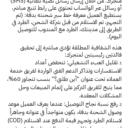
متجرك. من خلال إرسال رسائل نصية تلقائية (SMS)
أو رسائل عبر الواتساب تحتوي على رابط تتبع مباشر،
يستطيع العميل معرفة خط سير شحنته بدقة: (تم
التجهيز، تم الاستلام من قبل شركة الشحن، الطرد في
الطريق إلى مدينتك، الطرد مع المندوب للتوصيل
اليوم).
هذه الشفافية المطلقة تؤدي مباشرة إلى تحقيق
فائدتين رئيسيتين لمتجرك:
تقليل العبء التشغيلي: تنخفض أعداد
الاستفسارات وتذاكر الدعم الفني الواردة لفريق خدمة
العملاء تحت عنوان “أين طلبي؟” بنسب تتجاوز 60%،
مما يتيح للفريق التركيز على إتمام المبيعات وحل
المشكلات المعقدة.
رفع نسبة نجاح التوصيل: عندما يعرف العميل موعد
وصول الشحنة بدقة، يكون متواجداً في عنوانه وجاهزاً
لاستلام الطرد وتجهيز قيمة الدفع عند الاستلام (COD)