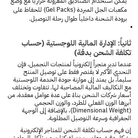
يمكن استخدام الصناديق المعزولة حرارياً مع وضع
مكعبات الجل المبردة (Gel Packs) للحفاظ على
برودة الشحنة داخلياً طوال رحلة التوصيل.
ثانياً: الإدارة المالية اللوجستية (حساب
تكلفة الشحن بدقة)
عندما تدير متجراً إلكترونياً لمنتجات التجميل، فإن
التحدي الأكبر لا يقتصر فقط على توصيل المنتج
سليماً، بل يمتد إلى موازنة جودة الخدمة اللوجستية
مع التكاليف المالية المصاحبة لها. تتفاوت وتختلف
أسعار شركات الشحن بناءً على عدة عوامل معقدة، من
أبرزها الوزن الفعلي للطرد، والوزن الحجمي
(Dimensional Weight)، بالإضافة إلى الوجهة
الجغرافية وسرعة التوصيل المطلوبة.
إن فهم حساب تكلفة الشحن للمتاجر الإلكترونية
بشكل دقيق وعلمي يحميك كتاجر من تآكل الهوامش