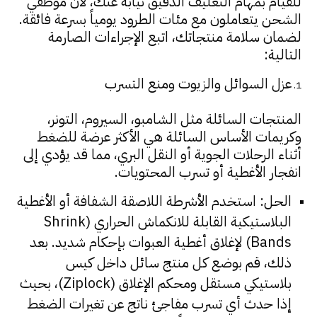
للقيام بمهام التغليف الدقيق نيابة عنك، لأن موظفي
الشحن يتعاملون مع مئات الطرود يومياً بسرعة فائقة.
لضمان سلامة منتجاتك، اتبع الإجراءات الصارمة
التالية:
عزل السوائل والزيوت ومنع التسرب
المنتجات السائلة مثل الشامبو، السيروم، التونر،
وكريمات الأساس السائلة هي الأكثر عرضة للضغط
أثناء الرحلات الجوية أو النقل البري، مما قد يؤدي إلى
انفجار الأغطية أو تسرب المحتويات.
الحل: استخدم الأشرطة اللاصقة الشفافة أو الأغطية
البلاستيكية القابلة للانكماش الحراري (Shrink
Bands) لإغلاق أغطية العبوات بإحكام شديد. بعد
ذلك، قم بوضع كل منتج سائل داخل كيس
بلاستيكي مستقل ومحكم الإغلاق (Ziplock)، بحيث
إذا حدث أي تسرب مفاجئ ناتج عن تغيرات الضغط