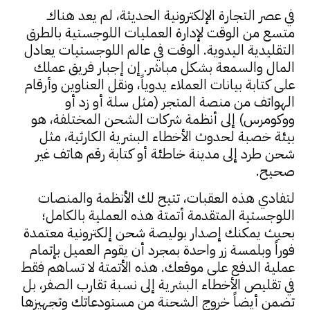
في عصر التجارة الإلكترونية الحديثة، لم يعد هناك
متسع من الوقت لإدارة العمليات اللوجستية بالطرق
التقليدية اليدوية. الوقت في عالم اللوجستيات يعادل
المال والسمعة بشكل مباشر. إن إجبار فريق عملك
على كتابة بيانات العملاء يدوياً، ونقل العناوين وأرقام
الهواتف من منصة المتجر (مثل سلة أو زد أو
ووكومرس) إلى أنظمة شركات الشحن المختلفة، هو
بيئة خصبة لحدوث الأخطاء البشرية الكارثية، مثل
شحن طرد إلى مدينة خاطئة أو كتابة رقم هاتف غير
صحيح.
لتفادي هذه العقبات، تتيح لك الأنظمة والمنصات
اللوجستية المتقدمة أتمتة هذه العملية بالكامل؛
بحيث يمكنك إصدار بوليصة شحن إلكترونية معتمدة
فوراً وبلمسة زر واحدة بمجرد أن يقوم العميل بإتمام
عملية الدفع على موقعك. هذه الأتمتة لا تساهم فقط
في تقليص الأخطاء البشرية إلى نسبة تقارب الصفر، بل
تضمن أيضاً خروج الشحنة من مستودعاتك وتجهيزها