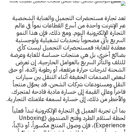
تعد تجارة مستحضرات التجميل والعناية الشخصية
عبر الإنترنت واحدة من أسرع القطاعات نمواً في عالم
التجارة الإلكترونية اليوم. ومع ذلك، فإن هذا النمو
السريع يأتي مصحوباً بتحديات تشغيلية ولوجستية
معقدة للغاية؛ فمستحضرات التجميل ليست كأي
بضائع أخرى، بل هي منتجات حساسة للغاية وعرضة
للتلف والتأثر السريع بالعوامل الخارجية. إن تعرض
الشحنة لدرجات حرارة مرتفعة، أو رطوبة زائدة، أو حتى
لبعض الصدمات الخفيفة أثناء التنقل بين سيارات
النقل ومستودعات شركات الشحن، قد يحوّل منتجاً
فاخراً وعالي القيمة إلى خسارة مادية فادحة لمتجرك،
والأخطر من ذلك، إلى خسارة لسمعة علامتك التجارية.
بما أن تجربة العميل في التجارة الإلكترونية تبدأ فعلياً
لحظة استلام الطرد وفتح الصندوق (Unboxing
Experience)، فإن وصول المنتج مكسوراً، أو ذائباً،