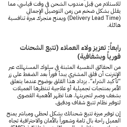
للاستلام من قِبل مندوب الشحن في وقت قياسي، مما
يقلل بشكل ضخم من زمن التوصيل الإجمالي
(Delivery Lead Time) ويمنح متجرك ميزة تنافسية
هائلة.
رابعاً: تعزيز ولاء العملاء (تتبع الشحنات
فورياً وبشفافية)
من الحقائق النفسية المثبتة في سلوك المستهلك عبر
الإنترنت أن قلق المشتري يبدأ فوراً بعد الضغط على زر
“تأكيد الشراء”. يزداد هذا القلق بوضوح عندما يتعلق
الأمر بمنتجات تجميلية أو علاجية تنتظرها العميلات
بشغف وصبر لتجربتها. هنا تظهر الأهمية القصوى
لتوفير نظام تتبع شفاف ودقيق.
إن توفير ميزة تتبع شحناتك بشكل لحظي ومباشر يمنح
العميل راحة بال تامة وشعوراً بالأمان والاحترافية تجاه