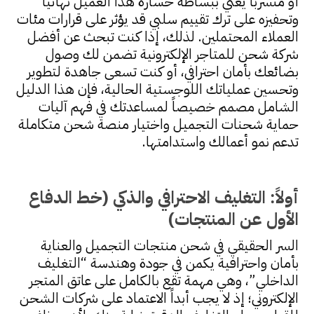
أو متسرباً يعني ببساطة خسارة هذا العميل نهائياً
وتحفيزه على ترك تقييم سلبي قد يؤثر على قرارات مئات
العملاء المحتملين. لذلك، إذا كنت تبحث عن أفضل
شركة شحن للمتاجر الإلكترونية تضمن لك وصول
بضائعك بأمان احترافي، أو كنت تسعى جاهدة لتطوير
وتحسين عملياتك اللوجستية الحالية، فإن هذا الدليل
الشامل مصمم خصيصاً لمساعدتك في فهم آليات
حماية شحنات التجميل واختيار منصة شحن متكاملة
تدعم نمو أعمالك واستدامتها.
أولاً: التغليف الاحترافي والذكي (خط الدفاع
الأول عن المنتجات)
السر الحقيقي في شحن منتجات التجميل والعناية
بأمان واحترافية يكمن في جودة وهندسة “التغليف
الداخلي”، وهي مهمة تقع بالكامل على عاتق المتجر
الإلكتروني؛ إذ لا يجب أبداً الاعتماد على شركات الشحن