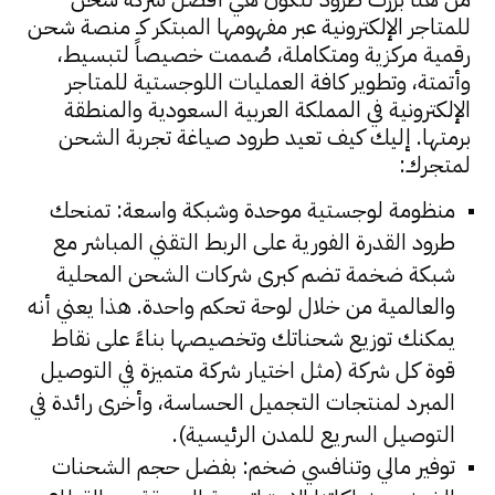
للمتاجر الإلكترونية عبر مفهومها المبتكر كـ منصة شحن
رقمية مركزية ومتكاملة، صُممت خصيصاً لتبسيط،
وأتمتة، وتطوير كافة العمليات اللوجستية للمتاجر
الإلكترونية في المملكة العربية السعودية والمنطقة
برمتها. إليك كيف تعيد طرود صياغة تجربة الشحن
لمتجرك:
منظومة لوجستية موحدة وشبكة واسعة: تمنحك
طرود القدرة الفورية على الربط التقني المباشر مع
شبكة ضخمة تضم كبرى شركات الشحن المحلية
والعالمية من خلال لوحة تحكم واحدة. هذا يعني أنه
يمكنك توزيع شحناتك وتخصيصها بناءً على نقاط
قوة كل شركة (مثل اختيار شركة متميزة في التوصيل
المبرد لمنتجات التجميل الحساسة، وأخرى رائدة في
التوصيل السريع للمدن الرئيسية).
توفير مالي وتنافسي ضخم: بفضل حجم الشحنات