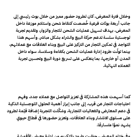
وخلال فترة المعرض، كان لطرود حضور مميز من خلال بوث رئيسي إلى
جانب أربعة بوثات فرعية خُصصت كنقاط شحن واستلام موزعة داخل
المعرض، بهدف تسهيل عمليات الشحن للتجار والزوار، وتقديم تجربة
لوجستية سلسة تدعم حركة البيع والشراء بشكل مباشر. وأسهم هذا
التواجد في تمكين التجار من التركيز على البيع وبناء العلاقات مع عملائهم،
بينما تولّت طرود إدارة عمليات الشحن بكفاءة وسلاسة، سواء داخل
المدن أو خارجها، بما ينعكس على تسريع دورة البيع وتحسين تجربة
العملاء النهائية.
كما أسهمت هذه المشاركة في تعزيز التواصل مع عملاء جدد، وفهم
احتياجات التجار عن قرب، إلى جانب إبراز أهمية الحلول اللوجستية الذكية
في دعم المعارض والفعاليات التجارية. وشكّلت التجربة إضافة قيّمة لطرود
على مستوى الانتشار وبناء العلاقات، وتعزيز حضورها في قطاع حيوي
يشهد نموًا متسارعًا.
وفي ختام المعرض، حظيت طرود بالتكريم من إدارة معرض الأقمشة