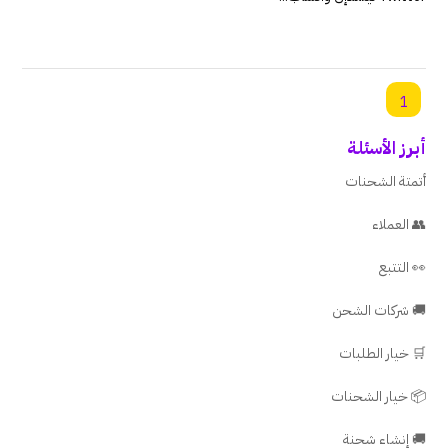
1
أبرز الأسئلة
أتمتة الشحنات
👥 العملاء
👀 التتبع
🚚 شركات الشحن
🛒 خيار الطلبات
📦 خيار الشحنات
🚚 إنشاء شحنة