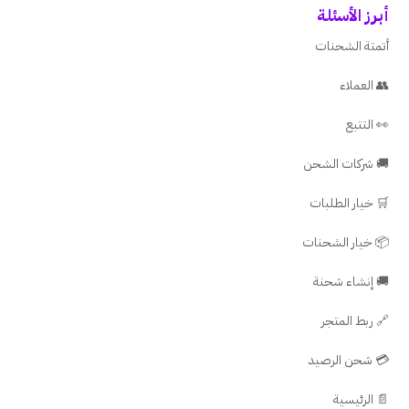
أبرز الأسئلة
أتمتة الشحنات
👥 العملاء
👀 التتبع
🚚 شركات الشحن
🛒 خيار الطلبات
📦 خيار الشحنات
🚚 إنشاء شحنة
🔗 ربط المتجر
💳 شحن الرصيد
📄 الرئيسية