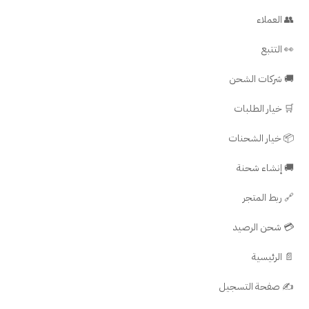
👥 العملاء
👀 التتبع
🚚 شركات الشحن
🛒 خيار الطلبات
📦 خيار الشحنات
🚚 إنشاء شحنة
🔗 ربط المتجر
💳 شحن الرصيد
📄 الرئيسية
✍️ صفحة التسجيل