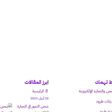
ط تهمك
ابرز المقالات
حن والتجارة الإلكترونية
📄 الرئيسية
25 أبريل، 2023
يثات طرود
شحن التمور في التجارة
بة طرود