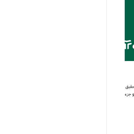
حقيق
 جزء