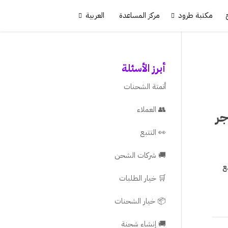
مكتبة طرود
مركز المساعدة
العربية
أبرز الأسئلة
أتمتة الشحنات
👥 العملاء
جر
👀 التتبع
🚚 شركات الشحن
ع
🛒 خيار الطلبات
📦 خيار الشحنات
🚚 إنشاء شحنة