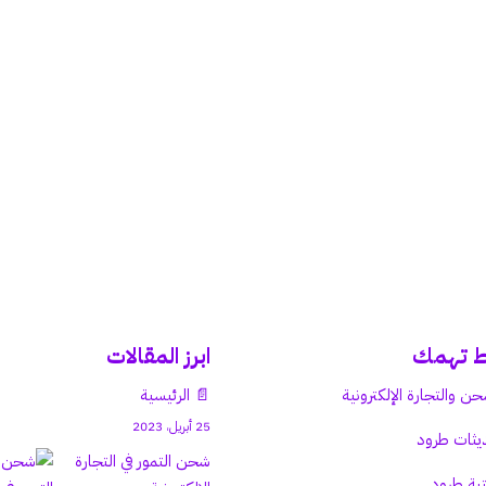
ط تهمك
ابرز المقالات
حن والتجارة الإلكترونية
📄 الرئيسية
25 أبريل، 2023
يثات طرود
شحن التمور في التجارة
بة طرود