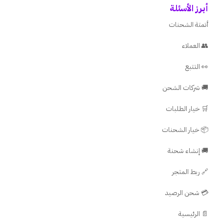
أبرز الأسئلة
أتمتة الشحنات
👥 العملاء
👀 التتبع
🚚 شركات الشحن
🛒 خيار الطلبات
📦 خيار الشحنات
🚚 إنشاء شحنة
🔗 ربط المتجر
💳 شحن الرصيد
📄 الرئيسية