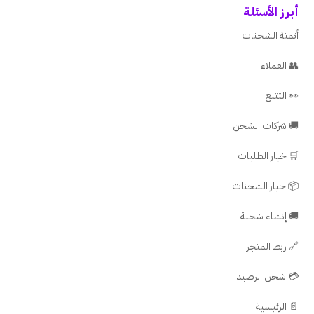
أبرز الأسئلة
أتمتة الشحنات
👥 العملاء
👀 التتبع
🚚 شركات الشحن
🛒 خيار الطلبات
📦 خيار الشحنات
🚚 إنشاء شحنة
🔗 ربط المتجر
💳 شحن الرصيد
📄 الرئيسية