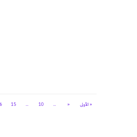
« الأولى
«
...
10
...
15
6