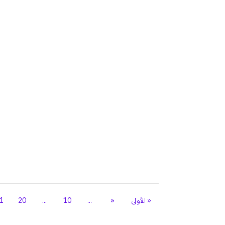
« الأولى
«
...
10
...
20
1