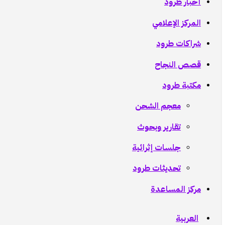
أخبار طرود
المركز الإعلامي
شراكات طرود
قصص النجاح
مكتبة طرود
معجم الشحن
تقارير وبحوث
جلسات إثرائية
تحديثات طرود
مركز المساعدة
العربية