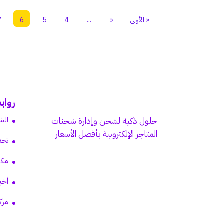
« الأولى
«
...
4
5
6
7
رواب
الش
حلول ذكية لشحن وإدارة شحنات
المتاجر الإلكترونية بأفضل الأسعار
تحد
مكت
أخب
مرك