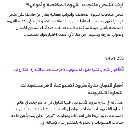
كيف تشحن منتجات القهوة المختصة وأدواتها؟
شحن منتجات القهوة المختصة وأدواتها بفعالية يعتبر أمرًا حاسمًا لكل متجر
قهوة إلكتروني يسعى للحفاظ على رضا عملائه وزيادة ولائهم. إن تقديم القهوة
المختصة بأعلى جودة ممكنة يتطلب عناية خاصة أثناء الشحن لضمان
وصولها طازجة وسليمة. من هنا تأتي أهمية اختيار مواد التغليف...
258 views
أخبار للتجار، نشرة طرود الاسبوعية لاخر مستجدات
التجارة الالكترونية
أهلاً بكم في نشرة طرود الأسبوعية، فيها نتناول كل ما هو جديد في عالم
التجارة الالكترونية ومنصات التواصل الاجتماعي، هيا نتعرف معاً على اخر
المستجدات وتأثيرها على اعلاناتك وتجارتك. “ثريدز” تعلن رسمياً عن اتاحة
خدمات المسودات والجدولة للمنشورات بالإضافة الى...