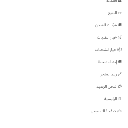
👥 العملاء
👀 التتبع
🚚 شركات الشحن
🛒 خيار الطلبات
📦 خيار الشحنات
🚚 إنشاء شحنة
🔗 ربط المتجر
💳 شحن الرصيد
📄 الرئيسية
✍️ صفحة التسجيل