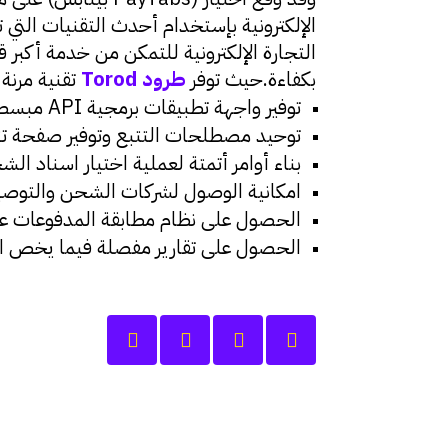
الإلكترونية بإستخدام أحدث التقنيات الت
التجارة الإلكترونية للتمكن من خدمة أكبر
بكفاءة.حيث توفر
ط
رود
Torod
تقنية مرنة
توفير واجهة تطبيقات برمجية API مبسطة وبمجرد الربط لمرة واحدة سترتبط المنصات مع جميع مزودي خدمات الشحن في المنطقة
توحيد مصطلحات التتبع وتوفير صفحة تتبع
بناء أوامر أتمتة لعملية اختيار اسناد
امكانية الوصول لشركات الشحن والتوصي
الحصول على نظام مطابقة المدفوعات عن
الحصول على تقارير مفصلة فيما يخص ال