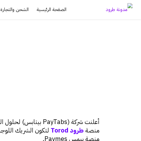
الصفحة الرئيسية
الشحن والتجارة ا
Torod
07/11/2022 |
أخبار طرود
أعلنت شركة (PayTabs ب
منصة
ط
رود
Torod
لتكون الشريك اللوجس
منصة بيمس Paymes.