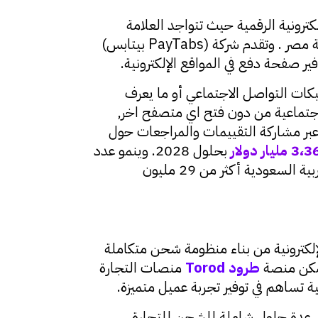
 الإلكترونية الرقمية حيث تتواجد العلامة
التجارية لـ (PayTabs بيتابس) في المملكة العربية السعودية ودولة الإمارات العربية المتحدة و جمهورية مصر . وتقدم شركة (PayTabs بيتابس)
ر صفحة دفع في المواقع الإلكترونية.
بكات التواصل الاجتماعي أو ما يعرف
تماعية من دون فتح اي متصفح اخر,
ا عبر مشاركة التقييمات والمراجعات حول
3،3
مليار دولار
بحلول 2028. وينمو عدد
بصورة كبيرة حيث سجلت المملكة العربية السعودية أكثر من 29 مليون
لتجارة الإلكترونية من بناء منظومة شحن متكاملة
تمكن منصة
ط
رود
Torod
منصات التجارة
ة تساهم في توفير تجربة عميل متميزة.
م عدة حلول شاملة للشحن للتجارة