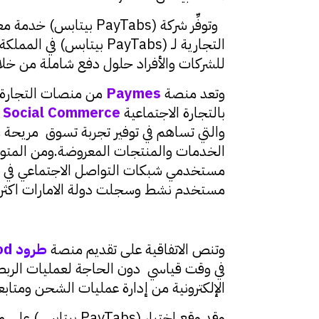
وتوفِّر شركة (ayTabs
للشركات والأفراد حلول دفع شاملة من خلال 
وتعد منصة
Paymes
من منصات التجارة ا
بالتجارة الاجتماعية
Social Commerce
و
والتي تساهم في توفير تجربة تسوق مريحة وآ
الخدمات والمنتجات المعروضة.ومن المتوقع
مستخدمي شبكات التواصل الاجتماعي في
مستخدم نشط وسجلت دولة الامارات اكثر من 9 مليون مستخدم 
وتنص الاتفاقية على تقديم منصة
ط
رود
od
في وقت قياسي دون الحاجة لعمليات الربط 
الإلكترونية من إدارة عمليات الشحن ومتابع
وقد وقع اختيار (PayTabs بيتابس) على منصة