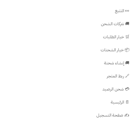
👀 التتبع
🚚 شركات الشحن
🛒 خيار الطلبات
📦 خيار الشحنات
🚚 إنشاء شحنة
🔗 ربط المتجر
💳 شحن الرصيد
📄 الرئيسية
✍️ صفحة التسجيل