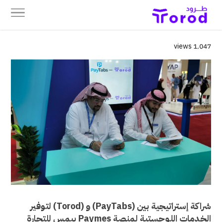
1٬047 views
شراكة إستراتيجية بين (PayTabs) و (Torod) لتوفير
الخدمات اللوجستية لمنصة Paymes بيمس للتجارة